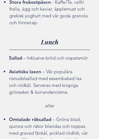
Stora frukostpåsen
- Kaffe/Te, valfri
fralla, ägg och kaviar, äpplemust och
grekisk yoghurt med vår goda granola
och lönnsirap.
Lunch
Sallad
– Inklusive bröd och vispatsmör
Asiatiska laxen
– Vår populära
risnudelsallad med sesambakad lax
och rödkål. Serveras med krispiga
grönsaker & koriandercrème.
eller
Omtalade räksallad
– Gröna blad,
quinoa och räkor blandas och toppas
med gravad fänkål, picklad rödlök, vår