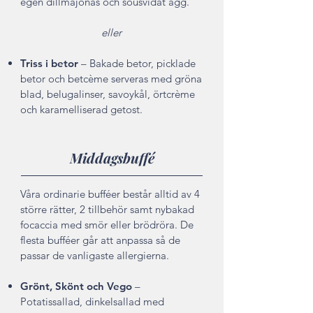
egen dillmajonäs och sousvidat ägg.
eller
Triss i betor
– Bakade betor, picklade
betor och betcème serveras med gröna
blad, belugalinser, savoykål, örtcrème
och karamelliserad getost.
Middagsbuffé
Våra ordinarie bufféer består alltid av 4
större rätter, 2 tillbehör samt nybakad
focaccia med smör eller brödröra. De
flesta bufféer går att anpassa så de
passar de vanligaste allergierna.
Grönt, Skönt och Vego
–
Potatissallad, dinkelsallad med