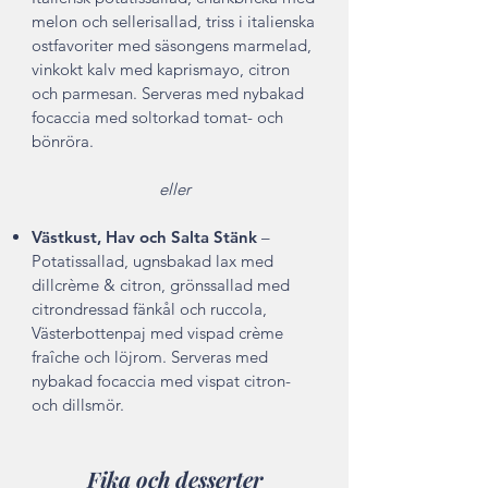
melon och sellerisallad, triss i italienska
ostfavoriter med säsongens marmelad,
vinkokt kalv med kaprismayo, citron
och parmesan. Serveras med nybakad
focaccia med soltorkad tomat- och
bönröra.
eller
Västkust, Hav och Salta Stänk
–
Potatissallad, ugnsbakad lax med
dillcrème & citron, grönssallad med
citrondressad fänkål och ruccola,
Västerbottenpaj med vispad crème
fraîche och löjrom. Serveras med
nybakad focaccia med vispat citron-
och dillsmör.
Fika och desserter