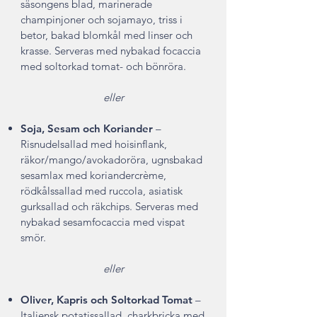
säsongens blad, marinerade
champinjoner och sojamayo, triss i
betor, bakad blomkål med linser och
krasse. Serveras med nybakad focaccia
med soltorkad tomat- och bönröra.
eller
Soja, Sesam och Koriander
–
Risnudelsallad med hoisinflank,
räkor/mango/avokadoröra, ugnsbakad
sesamlax med koriandercrème,
rödkålssallad med ruccola, asiatisk
gurksallad och räkchips. Serveras med
nybakad sesamfocaccia med vispat
smör.
​eller
Oliver, Kapris och Soltorkad Tomat
–
Italiensk potatissallad, charkbricka med