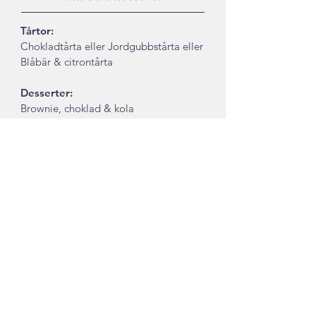
Tårtor:
Chokladtårta eller Jordgubbstårta eller
Blåbär & citrontårta
Desserter:
Brownie, choklad & kola
Morotskaka, färskost
Petit choux, vanilj & bär
Mandelmazarin, yoghurt & bär
Lägg till catering till din bokning
Var först med att ta del av